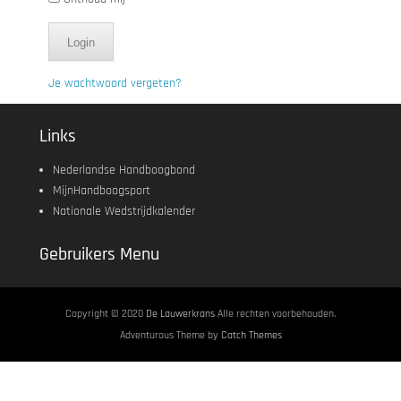
Login
Je wachtwoord vergeten?
Links
Nederlandse Handboogbond
MijnHandboogsport
Nationale Wedstrijdkalender
Gebruikers Menu
Copyright © 2020
De Lauwerkrans
Alle rechten voorbehouden.
Adventurous Theme by
Catch Themes