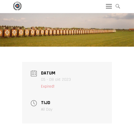
DATUM
05 - 08 okt 2023
Expired!
TIJD
All Day