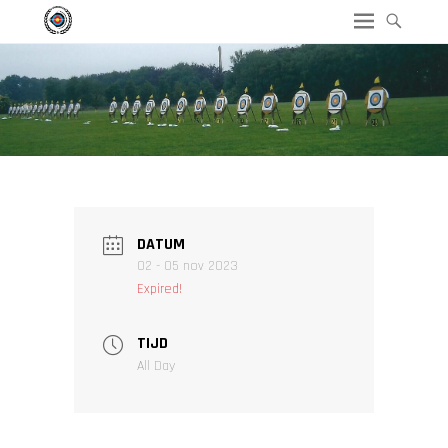
DATUM
02 - 05 nov 2023
Expired!
TIJD
All Day