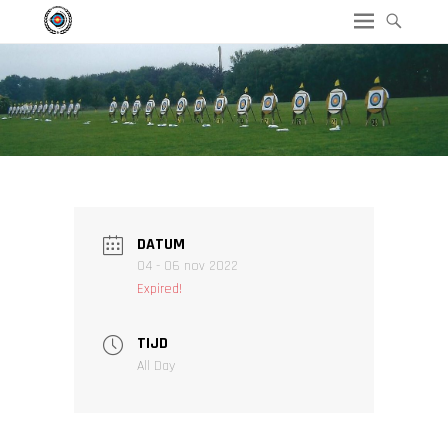
DATUM
04 - 06 nov 2022
Expired!
TIJD
All Day